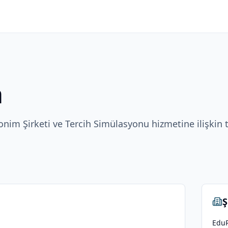
a
onim Şirketi ve Tercih Simülasyonu hizmetine ilişkin
Ş
EduR