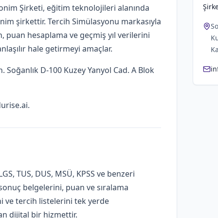
Şirke
nim Şirketi, eğitim teknolojileri alanında
nonim şirkettir. Tercih Simülasyonu markasıyla
So
h, puan hesaplama ve geçmiş yıl verilerini
Ku
nlaşılır hale getirmeyi amaçlar.
Ka
in
h. Soğanlık D-100 Kuzey Yanyol Cad. A Blok
urise.ai
.
 LGS, TUS, DUS, MSÜ, KPSS ve benzeri
 sonuç belgelerini, puan ve sıralama
 ve tercih listelerini tek yerde
dijital bir hizmettir.